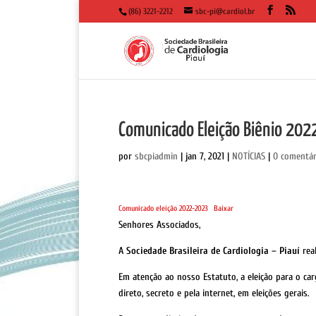
(86) 3221-2212
sbc-pi@cardiol.br
Comunicado Eleição Biênio 20
por
sbcpiadmin
|
jan 7, 2021
|
NOTÍCIAS
|
0 comentár
Comunicado eleição 2022-2023
Baixar
Senhores Associados,
A
Sociedade Brasileira de Cardiologia – Piauí
real
Em atenção ao nosso Estatuto, a eleição para o car
direto, secreto e pela internet, em eleições gerais.