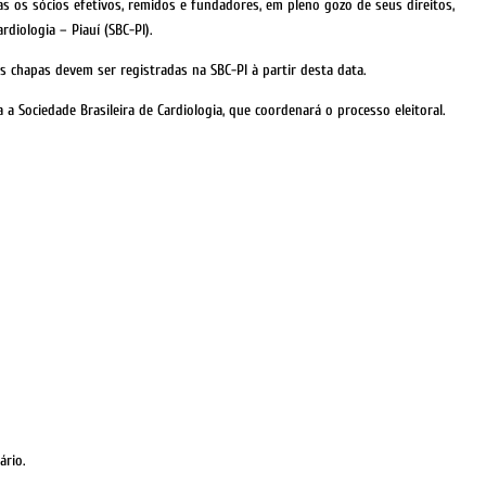
s os sócios efetivos, remidos e fundadores, em pleno gozo de seus direitos,
rdiologia – Piauí (SBC-PI).
as chapas devem ser registradas na SBC-PI à partir desta data.
 Sociedade Brasileira de Cardiologia, que coordenará o processo eleitoral.
ário.